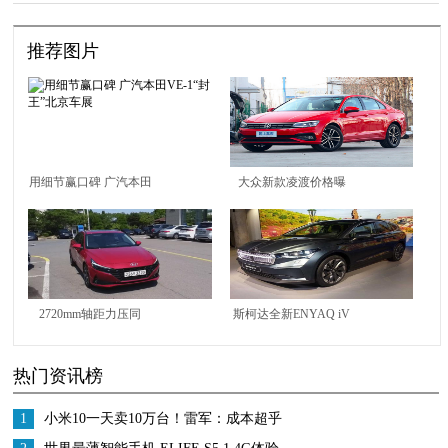
推荐图片
用细节赢口碑 广汽本田
大众新款凌渡价格曝
VE-1“封王”北京车展
光，全系都降价，最高
能到1万元
2720mm轴距力压同
斯柯达全新ENYAQ iV
级，第七代伊兰特实车
实拍！配发光前格栅，
热门资讯榜
曝光，它不香吗？
内饰13英寸大屏更豪华
1
小米10一天卖10万台！雷军：成本超乎
想象