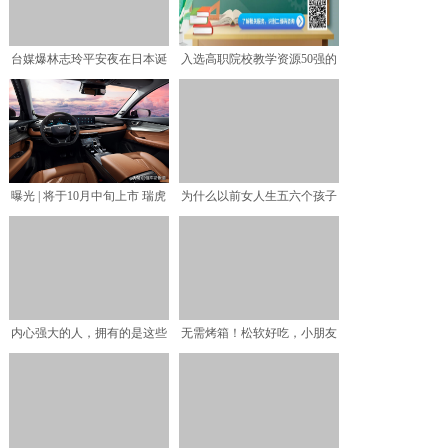
台媒爆林志玲平安夜在日本诞
入选高职院校教学资源50强的
下7斤重的男婴？当事人
它，是如何构建专业（
曝光 | 将于10月中旬上市 瑞虎
为什么以前女人生五六个孩子
8 PLUS内
都没事，现在生一个就难
内心强大的人，拥有的是这些
无需烤箱！松软好吃，小朋友
品质，你符合条件吗？
一口一个的美味零食