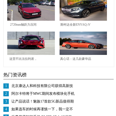
2720mm轴距力压同
斯柯达全新ENYAQ iV
级，第七代伊兰特实车
实拍！配发光前格栅，
曝光，它不香吗？
内饰13英寸大屏更豪华
这货不比法拉利差，
真心话：这几款豪华品
700匹的输出，BT26R
牌B级车，隔着屏幕都
热门资讯榜
保底90万美元起
闻见香味
1
北京康达人和科技有限公司获得高新技
术企业证书
2
阿尔卡特将于MWC期间发布模块化手机
3
让产品说话！魅族17首款5G新品值得期
待，小米10的亮点他都有
4
如果选车的时候再谨慎一下，我一定不
会错过新自由光2.0T