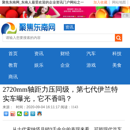
聚焦东南网_东南人最受欢迎的企业资讯门户网站之一
加入收藏
网站地图
广告
资讯
首页
资讯
财经
汽车
科技
教育
娱乐
企业
游戏
美食
商讯
2720mm轴距力压同级，第七代伊兰特
实车曝光，它不香吗？
来源：
时间：2020-09-04 16:11:17
阅读：1143
从十代索纳塔月销3千余台的表现来看，可能现代汽车