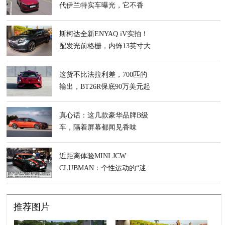
代伊兰特实车曝光，它不香
吗？
斯柯达全新ENYAQ iV实拍！
配发光前格栅，内饰13英寸大
屏更豪华
这货不比法拉利差，700匹的
输出，BT26R保底90万美元起
真心话：这几款豪华品牌B级
车，隔着屏幕都闻见香味
近距离体验MINI JCW
CLUBMAN：个性运动的“迷
你钢炮”
推荐图片