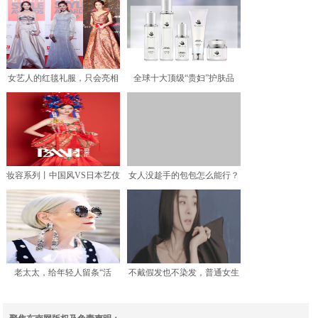
女艺人的红毯礼服，只会亮相
全球十大顶级“贵妇”护肤品
一次，走完后怎样处理？
牌，你认识几个？
妆容系列丨中国风VS日本艺伎
女人没趁手的包包怎么能行？
妆，到底谁更胜一筹？
LV老花又出新配色，时
老太太，给年轻人留条“活
不戴假发也不染发，普通女生
路”：对不起，你们对时尚
怎么能把黑长直变好看？