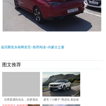
返回聚焦东南网首页>推荐阅读>
内蒙古之窗
图文推荐
当男星遇到光头，你更喜欢
新车 |“小狮子”再进化 新款标
谁？
致3008官图发