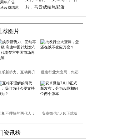
片，马云成结尾彩蛋
推荐图片
娱乐新势力、互动再升
批发行业大变局，您还
级 高达中国计划发布
在以不变应万变？
万代南梦宫中国市场再
提速
互相不理解的两代人：
安卓微信7.0.10正式版
我们为什么要支持华
发布，分为32位和64位
门资讯榜
为？
两个版本