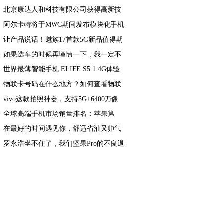
北京康达人和科技有限公司获得高新技
术企业证书
阿尔卡特将于MWC期间发布模块化手机
让产品说话！魅族17首款5G新品值得期
待，小米10的亮点他都有
如果选车的时候再谨慎一下，我一定不
会错过新自由光2.0T
世界最薄智能手机 ELIFE S5.1 4G体验
物联卡号码在什么地方？如何查看物联
网卡号码
vivo这款拍照神器，支持5G+6400万像
素，网友：不建议入手
全球高端手机市场销量排名：苹果第
一，华为第三
在最好的时间遇见你，舒适省油又帅气
荣威i6
罗永浩坐不住了，我们坚果Pro的不良退
货率和返修率史上最低