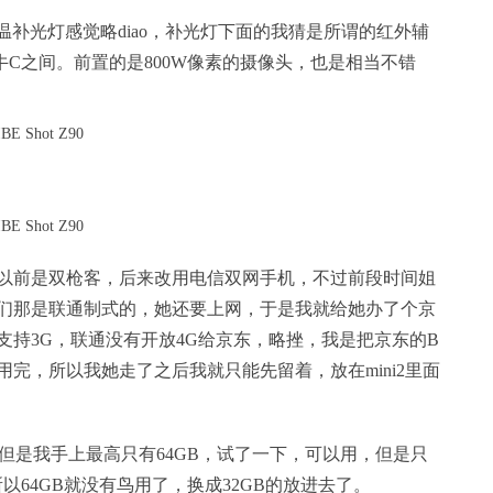
色温补光灯感觉略diao，补光灯下面的我猜是所谓的红外辅
C之间。前置的是800W像素的摄像头，也是相当不错
以前是双枪客，后来改用电信双网手机，不过前段时间姐
们那是联通制式的，她还要上网，于是我就给她办了个京
支持3G，联通没有开放4G给京东，略挫，我是把京东的B
完，所以我她走了之后我就只能先留着，放在mini2里面
B，但是我手上最高只有64GB，试了一下，可以用，但是只
，所以64GB就没有鸟用了，换成32GB的放进去了。