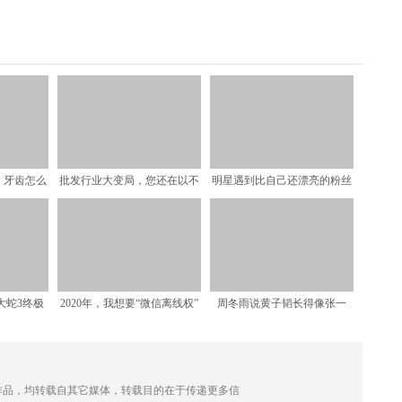
，牙齿怎么
批发行业大变局，您还在以不
明星遇到比自己还漂亮的粉丝
训斥宝妈
变应万变？
合影，笑容都变得不自然
大蛇3终极
2020年，我想要“微信离线权”
周冬雨说黄子韬长得像张一
草的爽快
山，镜头看到他的表情后，
 的作品，均转载自其它媒体，转载目的在于传递更多信