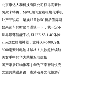
北京康达人和科技有限公司获得高新技
术企业证书
阿尔卡特将于MWC期间发布模块化手机
让产品说话！魅族17首款5G新品值得期
待，小米10的亮点他都有
如果选车的时候再谨慎一下，我一定不
会错过新自由光2.0T
世界最薄智能手机 ELIFE S5.1 4G体验
vivo这款拍照神器，支持5G+6400万像
素，网友：不建议入手
3000毫安时电池才够格！六款超长续航
手机强强推荐
美女手中的华为荣耀3c电信版
国产家居好物推荐｜华为正泰智能快充
插排
文旅共荣谱新篇，贵港召开文化旅游产
业发展大会