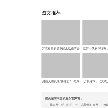
图文推荐
罗志祥真的是不能太近距离去
三岁小孩从不吃糖
看，不仅有点认不出了，
会坏掉呢？牙医
戚薇大胆挑战“麋鹿妆”，却意
游我推荐：《无双
外被美甲抢镜，00后
版》是如何将割
聚焦东南网版权及免责声明：
1、凡本网注明 “来源：***（非聚焦东南网）”