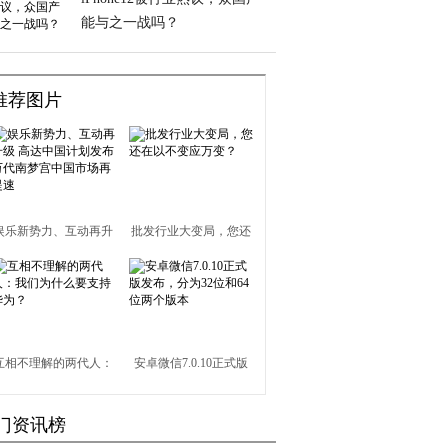
能与之一战吗？
推荐图片
娱乐新势力、互动再升
批发行业大变局，您还
级 高达中国计划发布
在以不变应万变？
万代南梦宫中国市场再
提速
互相不理解的两代人：
安卓微信7.0.10正式版
我们为什么要支持华
发布，分为32位和64位
门资讯榜
为？
两个版本