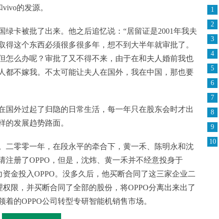
vivo的发源。
1
2
绿卡被批了出来。他之后追忆说：“居留证是2001年我夫
3
取得这个东西必须很多很多年，想不到大半年就审批了。
4
但怎么办呢？审批了又不得不来，由于在和夫人婚前我也
5
人都不嫁我。不太可能让夫人在国外，我在中国，那也要
6
7
在国外过起了归隐的日常生活，每一年只在股东会时才出
8
样的发展趋势路面。
9
10
。二零零一年，在段永平的牵合下，黄一禾、陈明永和沈
请注册了OPPO，但是，沈炜、黄一禾并不经意投身于
力资金投入OPPO。没多久后，他买断合同了这三家企业二
理权限，并买断合同了全部的股份，将OPPO分离出来出了
领着的OPPO公司转型专研智能机销售市场。