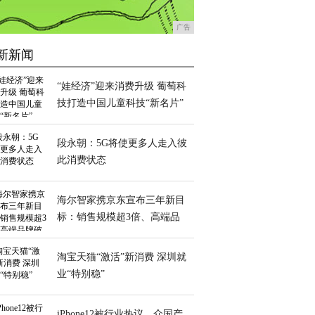
广告
新新闻
“娃经济”迎来消费升级 葡萄科
技打造中国儿童科技“新名片”
段永朝：5G将使更多人走入彼
此消费状态
海尔智家携京东宣布三年新目
标：销售规模超3倍、高端品
牌破百亿
淘宝天猫“激活”新消费 深圳就
业“特别稳”
iPhone12被行业热议，众国产