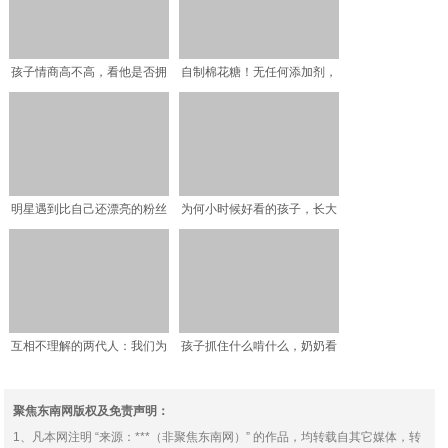
孩子情商高不高，看他是否拥
自制棉花糖！无任何添加剂，
有这3种脸型，你家孩子
入口即化
明星遇到比自己还漂亮的粉丝
为何小时候好看的孩子，长大
合影，笑容都变得不自然
后反而变丑了？这几点父
互相不理解的两代人：我们为
孩子抓住什么啃什么，奶奶看
什么要支持华为？
不下去了，递了个猪蹄子
聚焦东南网版权及免责声明：
1、凡本网注明 “来源：***（非聚焦东南网）” 的作品，均转载自其它媒体，转