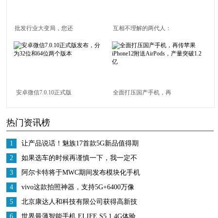
批发行业大变局，您还
互相不理解的两代人：
在以不变应万变？
我们为什么要支持华
为？
安卓微信7.0.10正式版
全面打压国产手机，再
发布，分为32位和64位
传苹果iPhone12附送
热门资讯榜
两个版本
AirPods，产量突破1.2
亿
1
让产品说话！魅族17首款5G新品值得期
待，小米10的亮点他都有
2
如果选车的时候再谨慎一下，我一定不
会错过新自由光2.0T
3
阿尔卡特将于MWC期间发布模块化手机
4
vivo这款拍照神器，支持5G+6400万像
素，网友：不建议入手
5
北京康达人和科技有限公司获得高新技
术企业证书
6
世界最薄智能手机 ELIFE S5.1 4G体验