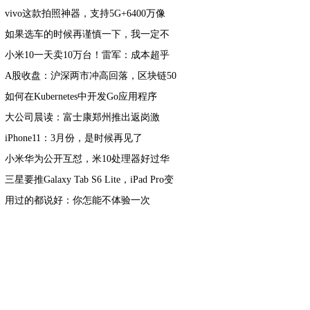
亿
vivo这款拍照神器，支持5G+6400万像
素，网友：不建议入手
如果选车的时候再谨慎一下，我一定不
会错过新自由光2.0T
小米10一天卖10万台！雷军：成本超乎
想象
A股收盘：沪深两市冲高回落，区块链50
收涨1.46%
如何在Kubernetes中开发Go应用程序
大公司晨读：富士康郑州推出返岗激
励；乐天购物将关闭30％门店
iPhone11：3月份，是时候再见了
小米华为公开互怼，米10处理器好过华
为麒麟990？
三星要推Galaxy Tab S6 Lite，iPad Pro变
电脑？平板市场有点精彩
用过的都说好：你怎能不体验一次
MacOS系统的美妙！