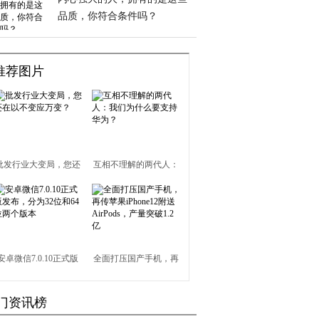
品质，你符合条件吗？
推荐图片
批发行业大变局，您还
互相不理解的两代人：
在以不变应万变？
我们为什么要支持华
为？
安卓微信7.0.10正式版
全面打压国产手机，再
发布，分为32位和64位
传苹果iPhone12附送
门资讯榜
两个版本
AirPods，产量突破1.2