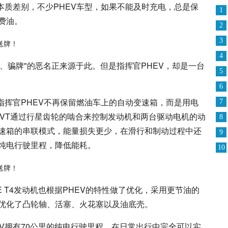
本质差别，不少PHEV车型，如果不能及时充电，总是保
1
费油。
2
3
4
补、骗牌"的恶名正来源于此。但是指挥官PHEV，却是一台
5
6
指挥官PHEV不再保留燃油车上的自动变速箱，而是用电
7
I-EVT通过行星齿轮的啮合来控制发动机和两台驱动电机的动
8
速箱的串联模式，能量损失更少，在滑行和制动过程中还
9
纯电行驶里程，降低能耗。
10
ME T4发动机也根据PHEV的特性做了优化，采用更节油的
优化了凸轮轴、活塞、火花塞以及油底壳。
V拥有70公里的纯电行驶里程，在日常出行中完全可以实