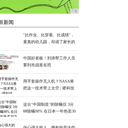
广告
新新闻
"比作业、比穿着、比成绩"，
童真的幼儿园，却成了家长的
攀比现场
中国好老板！刘涛帮工作人员
要到肖战签名照
用手套操作无人机？NASA将
把这一技术带上太空 | 硬科技
这台“中国制造”的除螨仪 3分
钟除螨98% 在日本一年热卖30
万台
内心强大的人，拥有的是这些