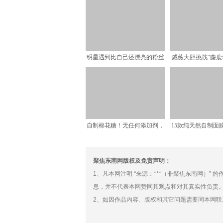
明星遇到比自己还漂亮的粉丝
戚薇大胆挑战“麋鹿
合影，笑容都变得不自然
外被美甲抢镜，
自制棉花糖！无任何添加剂，
15款纯天然自制面
入口即化
聚焦东南网版权及免责声明：
1、凡本网注明 “来源：***（非聚焦东南网）”
息，并不代表本网赞同其观点和对其真实性负责
2、如因作品内容、版权和其它问题需要同本网联