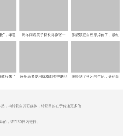
妆”，却意
周冬雨说黄子韬长得像张一
张靓颖把自己穿掉价了，紫红
00后
山，镜头看到他的表情后，
色扎花显俗气，好在本身
膜教程来了
痤疮患者使用抗粉刺类护肤品
嗯哼到了换牙的年纪，身穿白
的理由
色羽绒服现身！网友：像
 的作品，均转载自其它媒体，转载目的在于传递更多信
。
系的，请在30日内进行。