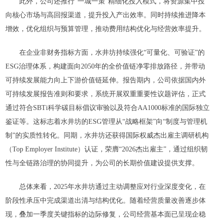
此外，公司还推行“一城一策”精细化投入模式，将资源集中投
向核心市场与高回报渠道，提升投入产出效率。同时持续推进降本
增效，优化组织与预算管理，推动费用结构优化与经营效率提升。
在企业非财务指标方面，水井坊持续强化“可量化、可验证”的
ESG治理体系，构建面向2050年的全价值链净零排放路径，并带动
可持续发展能力向上下游价值链延伸。报告期内，公司依据国内外
可持续发展报告准则和要求，系统开展双重重要性议题评估，正式
通过符合SBTi科学碳目标倡议审验以及符合AA1000标准的国际独立
鉴证等。这标志着水井坊的ESG管理从“战略框架”向“制度与管理机
制”的实质性转化。同期，水井坊还获得国际权威杰出雇主调研机构
（Top Employer Institute）认证，荣膺“2026杰出雇主”，通过组织韧
性与全链路治理的协同提升，为公司的长期价值建设提供支撑。
总体来看，2025年水井坊通过主动调整应对行业深度变化，在
阶段性承压中完成渠道出清与结构优化。随着经营质量改善逐步体
现，叠加一季度关键指标的边际修复，公司经营基本面已呈现企稳