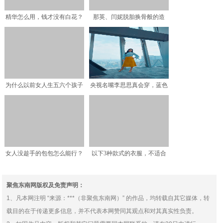
精华怎么用，钱才没有白花？
那英、闫妮脱胎换骨般的造
型，惊艳了众人的目光，完
为什么以前女人生五六个孩子
央视名嘴李思思真会穿，蓝色
都没事，现在生一个就难
衬衫配黄裙玩大胆撞色，
女人没趁手的包包怎么能行？
以下3种款式的衣服，不适合
LV老花又出新配色，时
个子矮的女人，显矮没质
聚焦东南网版权及免责声明：
1、凡本网注明 “来源：***（非聚焦东南网）” 的作品，均转载自其它媒体，转
载目的在于传递更多信息，并不代表本网赞同其观点和对其真实性负责。