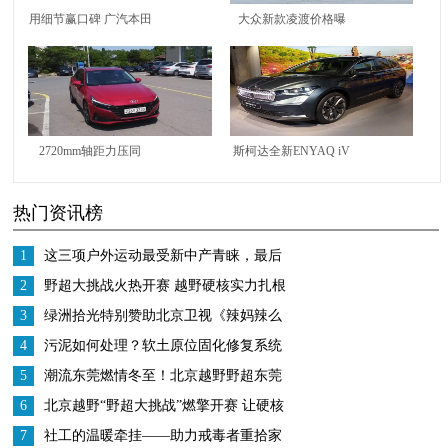
用细节赢口碑 广汽本田
大众新款凌渡价格曝
VE-1“封王”北京车展
光，全系都降价，最高
能到1万元
2720mm轴距力压同
斯柯达全新ENYAQ iV
级，第七代伊兰特实车
实拍！配发光前格栅，
热门资讯榜
曝光，它不香吗？
内饰13英寸大屏更豪华
1
这三项户外运动最受新中产青睐，最后
一项刺激度满分
2
野超大挑战火热开赛 越野硬核实力扎根
重庆烟火
3
绿洲拾光特别赞助北京卫视《辣妈辣么
美》与多位明星一起健康生活
4
污泥如何处理？软土原位固化修复系统
来帮忙
5
潮流东莞燃情冬至！北京越野野超东莞
站BJ40燃油硬核实力圈粉
6
北京越野“野超大挑战”燃擎开赛 让硬核
越野扎根人间烟火
7
社工的温暖牵挂——助力戒毒者重拾家