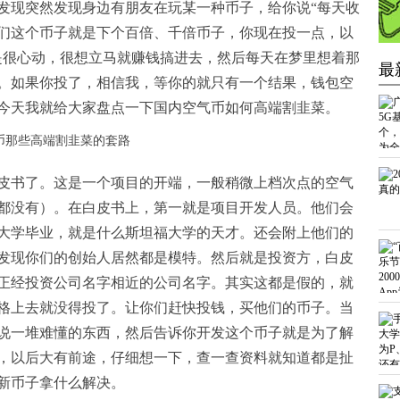
发现突然发现身边有朋友在玩某一种币子，给你说“每天收
们这个币子就是下个百倍、千倍币子，你现在投一点，以
是很心动，很想立马就赚钱搞进去，然后每天在梦里想着那
最
。如果你投了，相信我，等你的就只有一个结果，钱包空
今天我就给大家盘点一下国内空气币如何高端割韭菜。
皮书了。这是一个项目的开端，一般稍微上档次点的空气
都没有）。在白皮书上，第一就是项目开发人员。他们会
大学毕业，就是什么斯坦福大学的天才。还会附上他们的
发现你们的创始人居然都是模特。然后就是投资方，白皮
正经投资公司名字相近的公司名字。其实这都是假的，就
格上去就没得投了。让你们赶快投钱，买他们的币子。当
说一堆难懂的东西，然后告诉你开发这个币子就是为了解
，以后大有前途，仔细想一下，查一查资料就知道都是扯
新币子拿什么解决。