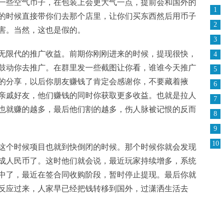
一些空气币子，在包装上会更大气一点，提前会和国外的
1
的时候直接带你们去那个店里，让你们买东西然后用币子
2
害。当然，这也是假的。
3
无限代的推广收益。前期你刚刚进来的时候，提现很快，
4
鼓动你去推广。在群里发一些截图让你看，谁谁今天推广
5
的分享，以后你朋友赚钱了肯定会感谢你，不要藏着掖
6
亲戚好友，他们赚钱的同时你获取更多收益。也就是拉人
7
也就赚的越多，最后他们割的越多，伤人脉被记恨的反而
8
9
10
这个时候项目也就到快倒闭的时候。那个时候你就会发现
成人民币了。这时他们就会说，最近玩家持续增多，系统
中了，最近在签合同收购阶段，暂时停止提现。最后你就
反应过来，人家早已经把钱转移到国外，过潇洒生活去