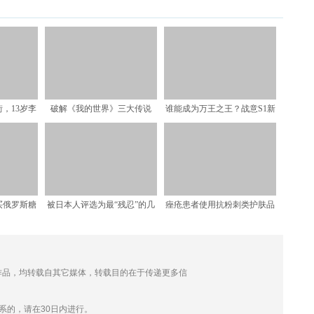
，13岁李
破解《我的世界》三大传说
谁能成为万王之王？战意S1新
爸爸怀
Him从何而来？11号
赛季势力战新玩法爆料
买俄罗斯糖
被日本人评选为最“残忍”的几
痤疮患者使用抗粉刺类护肤品
？
道中国特色地方美食
的理由
 的作品，均转载自其它媒体，转载目的在于传递更多信
。
系的，请在30日内进行。