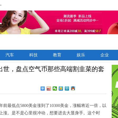
一
汽车
科技
教育
娱乐
企业
出世，盘点空气币那些高端割韭菜的套
前最低点5800美金涨到了10300美金，涨幅将近一倍，以
上涨。是不是心里很冲动，想要进去大显身手。这个时