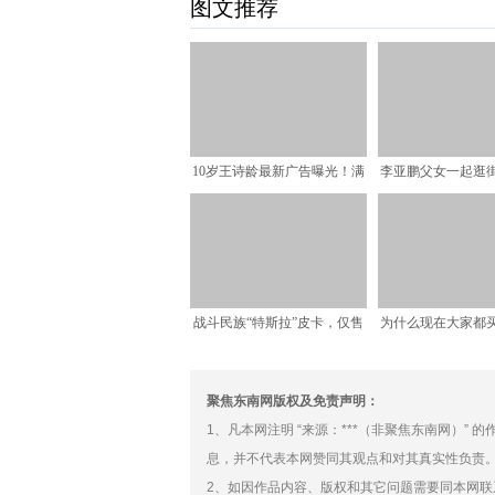
图文推荐
10岁王诗龄最新广告曝光！满
李亚鹏父女一起逛街
脸富态一身花衣好土气
嫣颜值上升，坐
战斗民族“特斯拉”皮卡，仅售
为什么现在大家都
666666卢布，了
果做年货
聚焦东南网版权及免责声明：
1、凡本网注明 “来源：***（非聚焦东南网）”
息，并不代表本网赞同其观点和对其真实性负责
2、如因作品内容、版权和其它问题需要同本网联