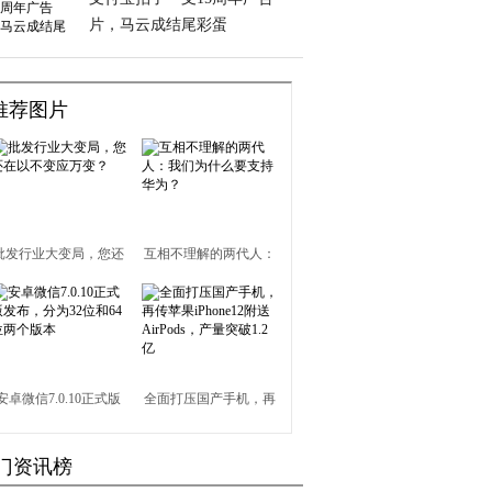
片，马云成结尾彩蛋
推荐图片
批发行业大变局，您还
互相不理解的两代人：
在以不变应万变？
我们为什么要支持华
为？
安卓微信7.0.10正式版
全面打压国产手机，再
发布，分为32位和64位
传苹果iPhone12附送
门资讯榜
两个版本
AirPods，产量突破1.2