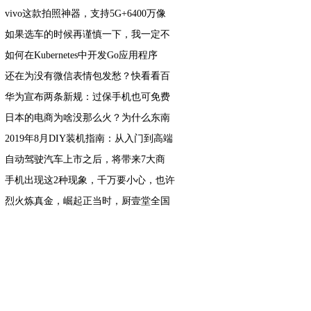
亿
vivo这款拍照神器，支持5G+6400万像
素，网友：不建议入手
如果选车的时候再谨慎一下，我一定不
会错过新自由光2.0T
如何在Kubernetes中开发Go应用程序
还在为没有微信表情包发愁？快看看百
度手机输入法
华为宣布两条新规：过保手机也可免费
维修，还提供免费寄送服务
日本的电商为啥没那么火？为什么东南
亚电商状况和日本高度相似？
2019年8月DIY装机指南：从入门到高端
的组装电脑主机配置推荐
自动驾驶汽车上市之后，将带来7大商
机？
手机出现这2种现象，千万要小心，也许
有危机正在潜伏
烈火炼真金，崛起正当时，厨壹堂全国
经销商直播会议圆满落幕